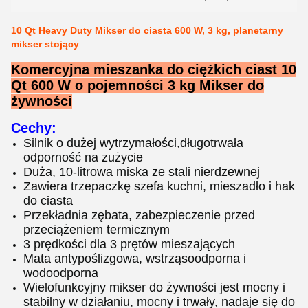
10 Qt Heavy Duty Mikser do ciasta 600 W, 3 kg, planetarny
mikser stojący
Komercyjna mieszanka do ciężkich ciast 10
Qt 600 W o pojemności 3 kg Mikser do
żywności
Cechy:
Silnik o dużej wytrzymałości,
długotrwała
odporność na zużycie
Duża, 10-litrowa miska ze stali nierdzewnej
Zawiera trzepaczkę szefa kuchni, mieszadło i hak
do ciasta
Przekładnia zębata, zabezpieczenie przed
przeciążeniem termicznym
3 prędkości dla 3 prętów mieszających
Mata antypoślizgowa, wstrząsoodporna i
wodoodporna
Wielofunkcyjny mikser do żywności jest mocny i
stabilny w działaniu, mocny i trwały, nadaje się do