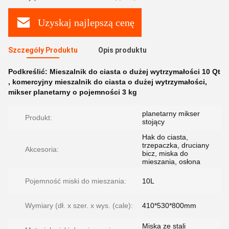
Uzyskaj najlepszą cenę
Szczegóły Produktu
Opis produktu
Podkreślić:
Mieszalnik do ciasta o dużej wytrzymałości 10 Qt
,
komercyjny mieszalnik do ciasta o dużej wytrzymałości
,
mikser planetarny o pojemności 3 kg
planetarny mikser
Produkt:
stojący
Hak do ciasta,
trzepaczka, druciany
Akcesoria:
bicz, miska do
mieszania, osłona
Pojemność miski do mieszania:
10L
Wymiary (dł. x szer. x wys. (cale):
410*530*800mm
Miska ze stali