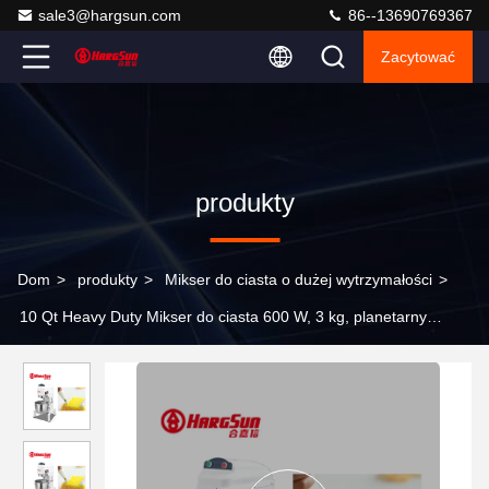
sale3@hargsun.com
86--13690769367
Zacytować
produkty
Dom
>
produkty
>
Mikser do ciasta o dużej wytrzymałości
>
10 Qt Heavy Duty Mikser do ciasta 600 W, 3 kg, planetarny
mikser stojący