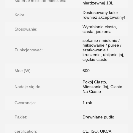
Materiał miski do mieszania:
nierdzewnej 10L
Dostosowany kolor
Kolor:
również akceptowalny!
Wyrabianie ciasta,
Stosowanie:
ciasta, jedzenia
siekanie / mielenie /
miksowanie / puree /
Funkcjonować:
szatkowanie /
kruszenie, ubijanie jaj,
ciężkie ciasto
Moc (W):
600
Pokój Ciasto,
Nadaje się do:
Mieszanie Jaj, Ciasto
Na Ciasto
Gwarancja:
1 rok
Pakiet:
Drewniane pudło
certification:
CE, ISO, UKCA