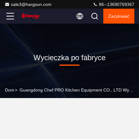
sale3@hargsun.com
86--13690769367
Zacytować
Wycieczka po fabryce
Dom
>
Guangdong Chef PRO Kitchen Equipment CO., LTD Wycieczka Po Fabryce