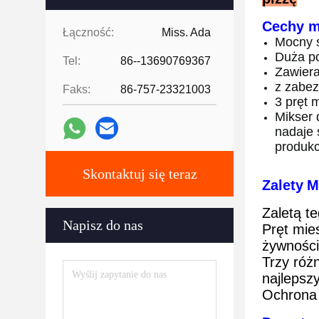
Cechy m
Łączność:
Miss. Ada
Mocny s
Duża po
Tel:
86--13690769367
Zawiera
z zabez
Faks:
86-757-23321003
3 pręt 
Mikser 
nadaje 
produkc
Skontaktuj się teraz
Zalety
M
Zaletą t
Napisz do nas
Pręt mie
żywności
Trzy róż
najlepszy
Ochrona 