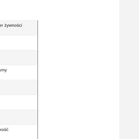
er żywności
arny
kość