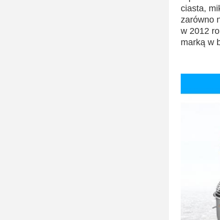
ciasta, m
zarówno n
w 2012 ro
marką w b