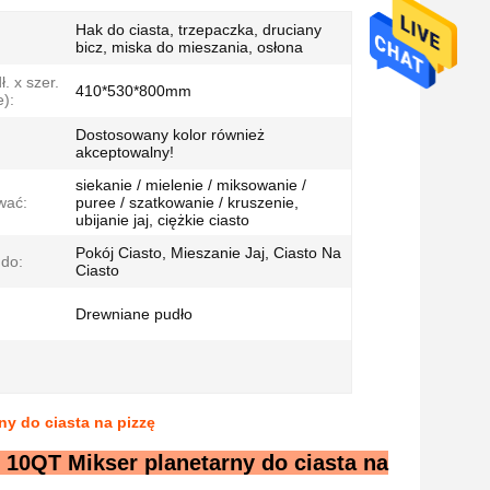
Hak do ciasta, trzepaczka, druciany
bicz, miska do mieszania, osłona
. x szer.
410*530*800mm
e):
Dostosowany kolor również
akceptowalny!
siekanie / mielenie / miksowanie /
wać:
puree / szatkowanie / kruszenie,
ubijanie jaj, ciężkie ciasto
Pokój Ciasto, Mieszanie Jaj, Ciasto Na
 do:
Ciasto
Drewniane pudło
y do ciasta na pizzę
 10QT Mikser planetarny do ciasta na