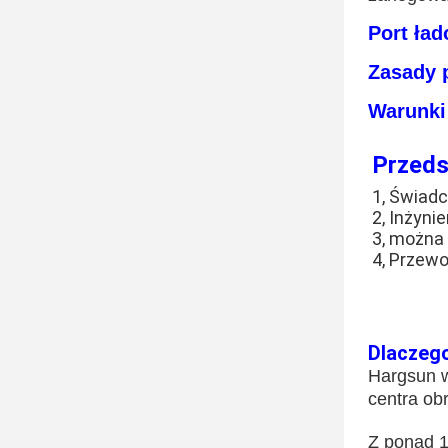
Port ład
Zasady p
Warunki
Przeds
1, Świad
2, Inżyni
3, można
4, Przew
Dlaczeg
Hargsun 
centra ob
Z ponad 1