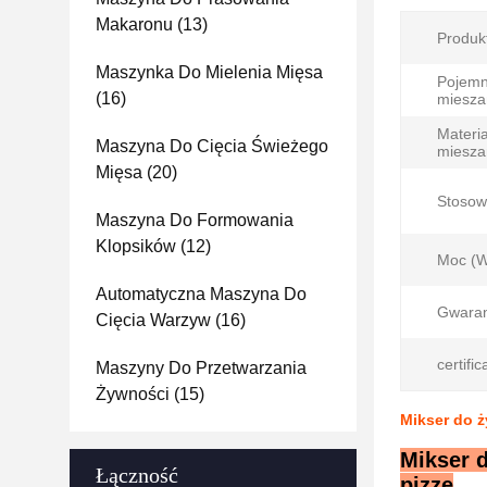
Makaronu
(13)
Produk
Maszynka Do Mielenia Mięsa
Pojemn
(16)
miesza
Materia
Maszyna Do Cięcia Świeżego
miesza
Mięsa
(20)
Stosow
Maszyna Do Formowania
Klopsików
(12)
Moc (W
Automatyczna Maszyna Do
Gwaran
Cięcia Warzyw
(16)
certific
Maszyny Do Przetwarzania
Żywności
(15)
Mikser do ż
Mikser 
Łączność
pizzę