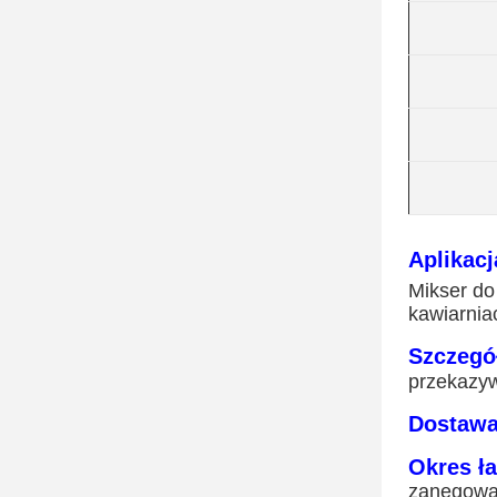
Aplikacj
Mikser do
kawiarnia
Szczegó
przekazyw
Dostawa
Okres ł
zanegowa