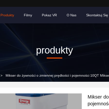
Produkty
Filmy
Pokaz VR
O Nas
Skontaktuj Się
produkty
>
Mikser do żywności o zmiennej prędkości i pojemności 10QT Mikser
Mikser do
pojemnośc