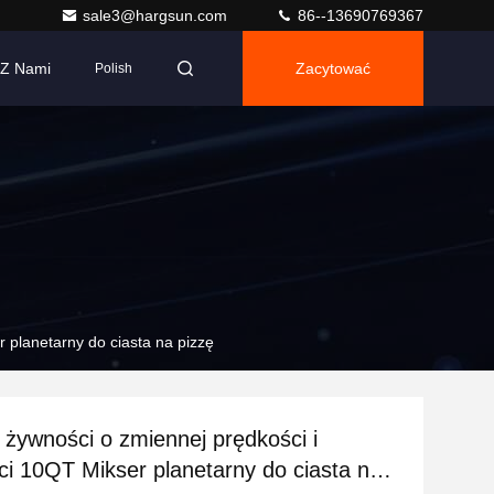
sale3@hargsun.com
86--13690769367
 Z Nami
Zacytować
Polish
 planetarny do ciasta na pizzę
 żywności o zmiennej prędkości i
i 10QT Mikser planetarny do ciasta na