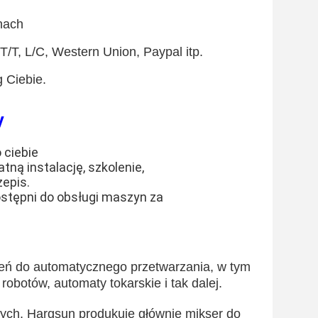
nach
/T, L/C, Western Union, Paypal itp.
 Ciebie.
y
o ciebie
tną instalację, szkolenie,
zepis.
ostępni do obsługi maszyn za
ń do automatycznego przetwarzania, w tym
robotów, automaty tokarskie i tak dalej.
ych, Hargsun produkuje głównie mikser do