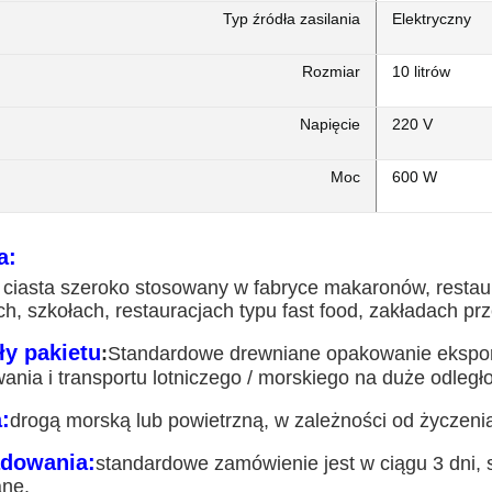
Typ źródła zasilania
Elektryczny
Rozmiar
10 litrów
Napięcie
220 V
Moc
600 W
a:
 ciasta szeroko stosowany w fabryce makaronów, restaur
ch, szkołach, restauracjach typu fast food, zakładach p
ły pakietu
:
Standardowe drewniane opakowanie eksport
ania i transportu lotniczego / morskiego na duże odległo
:
drogą morską lub powietrzną, w zależności od życzenia
adowania:
standardowe zamówienie jest w ciągu 3 dni, 
ne.