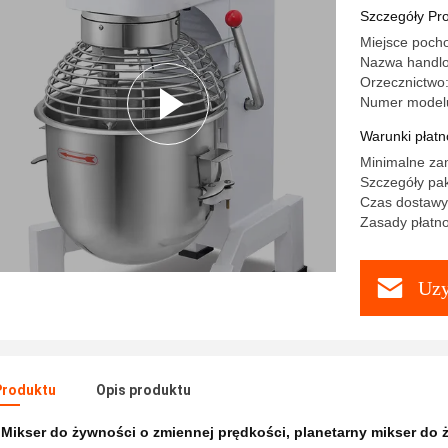
pizzę
Szczegóły Pr
Miejsce poch
Nazwa hand
Orzecznictwo
Numer model
Warunki płatno
Minimalne za
Szczegóły pak
Czas dostawy:
Zasady płatn
Uzy
Produktu
Opis produktu
:
Mikser do żywności o zmiennej prędkości
,
planetarny mikser do