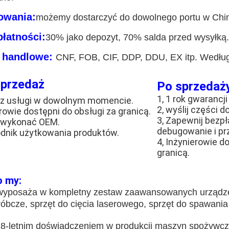
owania:
możemy dostarczyć do dowolnego portu w Chi
łatności:
30% jako depozyt, 70% salda przed wysyłką.T
 handlowe:
CNF, FOB, CIF, DDP, DDU, EX itp. Według
przedaż
Po sprzedaż
1, 1 rok gwarancji
cz usługi w dowolnym momencie.
2, wyślij części d
erowie dostępni do obsługi za granicą.
3, Zapewnij bezpła
 wykonać OEM.
debugowanie i pr
odnik użytkowania produktów.
4, Inżynierowie d
granicą.
o my:
wyposaża w kompletny zestaw zaawansowanych urządze
róbcze, sprzęt do cięcia laserowego, sprzęt do spawania 
8-letnim doświadczeniem w produkcji maszyn spożywcz