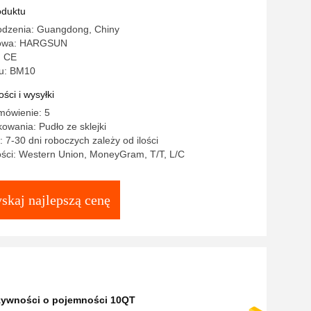
oduktu
odzenia: Guangdong, Chiny
lowa: HARGSUN
: CE
u: BM10
ści i wysyłki
mówienie: 5
owania: Pudło ze sklejki
 7-30 dni roboczych zależy od ilości
ości: Western Union, MoneyGram, T/T, L/C
skaj najlepszą cenę
 żywności o pojemności 10QT