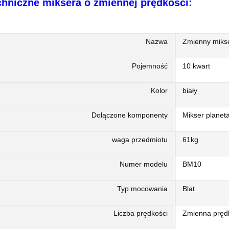
chniczne miksera o zmiennej prędkości:
Nazwa
Zmienny miks
Pojemność
10 kwart
Kolor
biały
Dołączone komponenty
Mikser planet
waga przedmiotu
61kg
Numer modelu
BM10
Typ mocowania
Blat
Liczba prędkości
Zmienna pręd