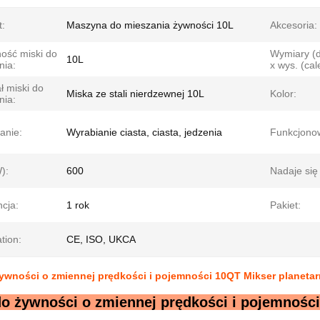
t:
Maszyna do mieszania żywności 10L
Akcesoria:
ość miski do
Wymiary (dł
10L
nia:
x wys. (cal
ł miski do
Miska ze stali nierdzewnej 10L
Kolor:
nia:
anie:
Wyrabianie ciasta, ciasta, jedzenia
Funkcjono
):
600
Nadaje się
cja:
1 rok
Pakiet:
ation:
CE, ISO, UKCA
ywności o zmiennej prędkości i pojemności 10QT Mikser planetarn
do żywności o zmiennej prędkości i pojemności