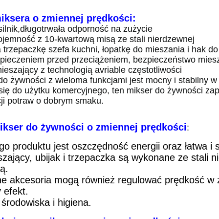
iksera o zmiennej prędkości:
ilnik,
długotrwała odporność na zużycie
jemność z 10-kwartową misą ze stali nierdzewnej
 trzepaczkę szefa kuchni, łopatkę do mieszania i hak do
pieczeniem przed przeciążeniem, bezpieczeństwo miesz
mieszający z technologią avriable częstotliwości
do żywności z wieloma funkcjami jest mocny i stabilny w d
się do użytku komercyjnego, ten mikser do żywności 
ji potraw o dobrym smaku.
ikser do żywności o zmiennej prędkości
:
ego produktu jest oszczędność energii oraz łatwa i 
szający, ubijak i trzepaczka są wykonane ze stali 
ą.
ne akcesoria mogą również regulować prędkość w z
 efekt.
środowiska i higiena.