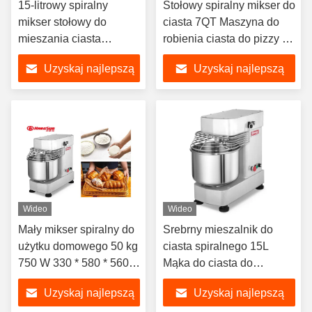
15-litrowy spiralny
Stołowy spiralny mikser do
mikser stołowy do
ciasta 7QT Maszyna do
mieszania ciasta
robienia ciasta do pizzy 3
piekarniczego z mąką
kg
Uzyskaj najlepszą
Uzyskaj najlepszą
cenę
cenę
Wideo
Wideo
Mały mikser spiralny do
Srebrny mieszalnik do
użytku domowego 50 kg
ciasta spiralnego 15L
750 W 330 * 580 * 560
Mąka do ciasta do
mm z hakiem spiralnym
pieczenia piekarni
Uzyskaj najlepszą
Uzyskaj najlepszą