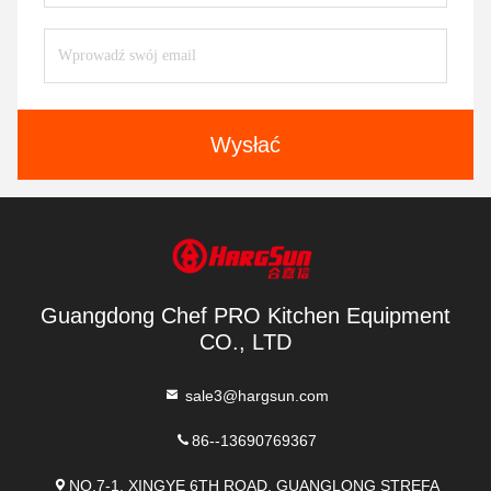
Wysłać
Guangdong Chef PRO Kitchen Equipment
CO., LTD
sale3@hargsun.com
86--13690769367
NO.7-1, XINGYE 6TH ROAD, GUANGLONG STREFA