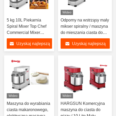
Wideo
5 kg 10L Piekarnia
Odporny na wstrząsy mały
Spiral Mixer Top Chef
mikser spiralny / maszyna
Commercial Mixer
do mieszania ciasta do
Maszyna do ciasta
pizzy Certyfikat ISO9001
Uzyskaj najlepszą
Uzyskaj najlepszą
cenę
cenę
Wideo
Wideo
Maszyna do wyrabiania
HARGSUN Komercyjna
ciasta makaronowego,
maszyna do ciasta do
elektryczna maszyna do
pizzy / 10 Lite Mały