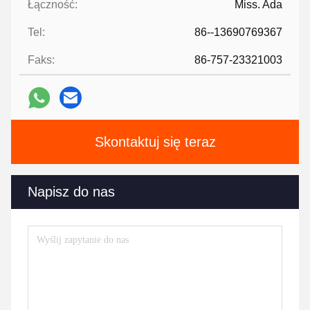
Łączność:
Miss. Ada
Tel:
86--13690769367
Faks:
86-757-23321003
Skontaktuj się teraz
Napisz do nas