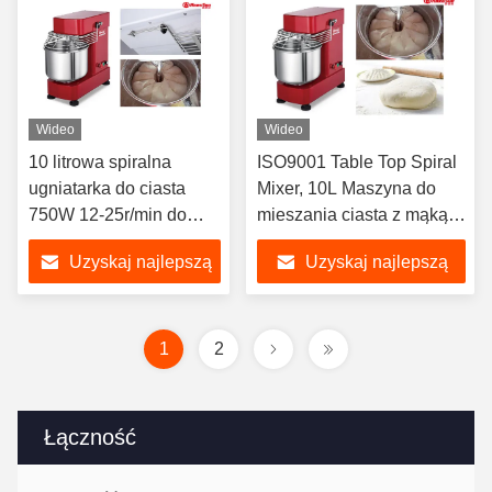
Wideo
Wideo
10 litrowa spiralna
ISO9001 Table Top Spiral
ugniatarka do ciasta
Mixer, 10L Maszyna do
750W 12-25r/min do
mieszania ciasta z mąką 5
sklepu z chlebem
kg do pieczenia
Uzyskaj najlepszą
Uzyskaj najlepszą
cenę
cenę
1
2
Łączność