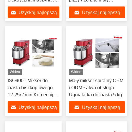
mieszania chleba
spiralny mikser do ciasta 5
Uzyskaj najlepszą
Uzyskaj najlepszą
spiralnego 10L 5 kg
kg
cenę
cenę
Wideo
Wideo
ISO9001 Mikser do
Mały mikser spiralny OEM
ciasta biszkoptowego
/ ODM Łatwa obsługa
12-25r / min Komercyjny
Ugniatarka do ciasta 5 kg
mikser spiralny 5 kg
Uzyskaj najlepszą
Uzyskaj najlepszą
cenę
cenę