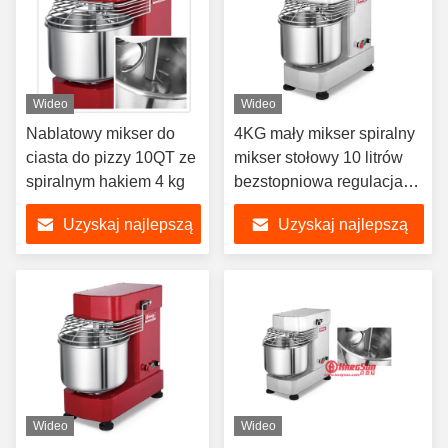
Wideo
Wideo
Nablatowy mikser do
4KG mały mikser spiralny
ciasta do pizzy 10QT ze
mikser stołowy 10 litrów
spiralnym hakiem 4 kg
bezstopniowa regulacja
prędkości
Uzyskaj najlepszą
Uzyskaj najlepszą
cenę
cenę
Wideo
Wideo