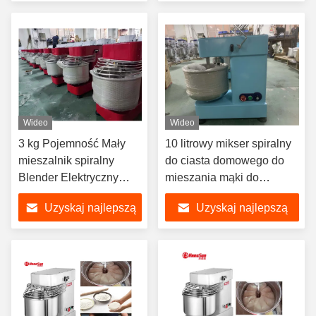
cenę
cenę
Wideo
Wideo
3 kg Pojemność Mały
10 litrowy mikser spiralny
mieszalnik spiralny
do ciasta domowego do
Blender Elektryczny
mieszania mąki do
ręczny mikser do ciast
ugniatania piekarni
Uzyskaj najlepszą
Uzyskaj najlepszą
cenę
cenę