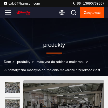
sale3@hargsun.com
86--13690769367
Zacytować
produkty
Dom
>
produkty
>
maszyna do robienia makaronu
>
Automatyczna maszyna do robienia makaronu Szerokość ciasta
19 cm Elektryczny ekspres do makaronu