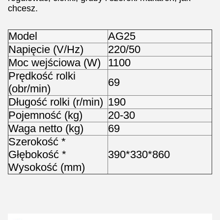
chcesz.
Model
AG25
Napięcie (V/Hz)
220/50
Moc wejściowa (W)
1100
Prędkość rolki
69
(obr/min)
Długość rolki (r/min)
190
Pojemność (kg)
20-30
Waga netto (kg)
69
Szerokość *
Głębokość *
390*330*860
Wysokość (mm)