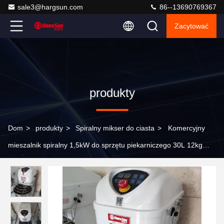
sale3@hargsun.com
86--13690769367
Zacytować
produkty
Dom
>
produkty
>
Spiralny mikser do ciasta
>
Komercyjny
mieszalnik spiralny 1,5kW do sprzętu piekarniczego 30L 12kg
Mieszanie mąki