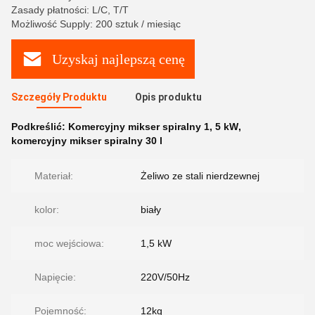
Zasady płatności: L/C, T/T
Możliwość Supply: 200 sztuk / miesiąc
Uzyskaj najlepszą cenę
Szczegóły Produktu
Opis produktu
Podkreślić:
Komercyjny mikser spiralny 1
,
5 kW
,
komercyjny mikser spiralny 30 l
Materiał:
Żeliwo ze stali nierdzewnej
kolor:
biały
moc wejściowa:
1,5 kW
Napięcie:
220V/50Hz
Pojemność:
12kg