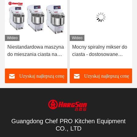
Wideo
Wideo
Niestandardowa maszyna
Mocny spiralny mikser do
do mieszania ciasta na
ciasta - dostosowane
chleb do pizzy
funkcje i moc 3-7,5 kW
Elektryczna podstawa
Uzyskaj najlepszą cenę
Uzyskaj najlepszą cenę
podłogowa do piekarni
Guangdong Chef PRO Kitchen Equipment
CO., LTD