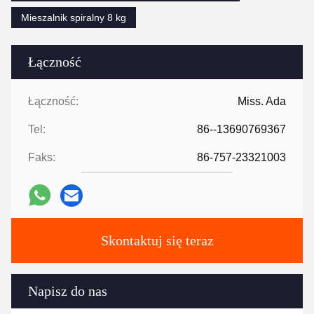
Mieszalnik spiralny 8 kg
Łączność
Łączność:
Miss. Ada
Tel:
86--13690769367
Faks:
86-757-23321003
Skontaktuj się teraz
Napisz do nas