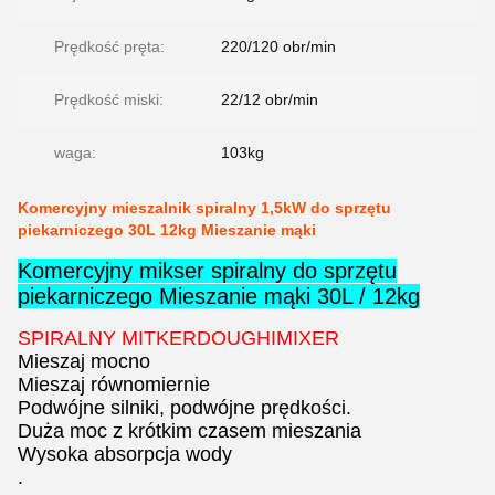
Prędkość pręta:
220/120 obr/min
Prędkość miski:
22/12 obr/min
waga:
103kg
Komercyjny mieszalnik spiralny 1,5kW do sprzętu
piekarniczego 30L 12kg Mieszanie mąki
Komercyjny mikser spiralny do sprzętu
piekarniczego Mieszanie mąki 30L / 12kg
SPIRALNY MITKERDOUGHIMIXER
Mieszaj mocno
Mieszaj równomiernie
Podwójne silniki, podwójne prędkości.
Duża moc z krótkim czasem mieszania
Wysoka absorpcja wody
.