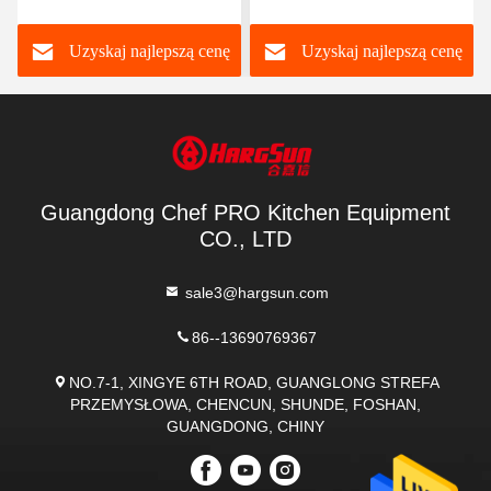
Elektryczna podstawa
Uzyskaj najlepszą cenę
Uzyskaj najlepszą cenę
podłogowa do piekarni
Guangdong Chef PRO Kitchen Equipment
CO., LTD
sale3@hargsun.com
86--13690769367
NO.7-1, XINGYE 6TH ROAD, GUANGLONG STREFA
PRZEMYSŁOWA, CHENCUN, SHUNDE, FOSHAN,
GUANGDONG, CHINY