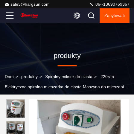
sale3@hargsun.com
86--13690769367
Zacytować
produkty
Dom
>
produkty
>
Spiralny mikser do ciasta
>
220r/m
Elektryczna spiralna mieszarka do ciasta Maszyna do mieszania
mąki