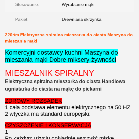
Stosowanie:
Wyrabianie mąki
Pakiet:
Drewniana skrzynka
220r/m Elektryczna spiralna mieszarka do ciasta Maszyna do
mieszania mąki
Komercyjni dostawcy kuchni Maszyna do
mieszania mąki Dobre miksery żywności
MIESZALNIK SPIRALNY
Elektryczna spiralna mieszarka do ciasta Handlowa
ugniatarka do ciasta na mąkę do piekarni
ZDROWY ROZSĄDEK
1 cała podstawa elementu elektrycznego na 50 HZ
2 wtyczka ma standard europejski;
CZYSZCZENIE I KONSERWACJA
1
Po każdym użyciu dokładnie wyczyść miskę,