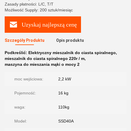
Zasady płatności: L/C, T/T
Możliwość Supply: 200 sztuk/miesiąc
Uzyskaj najlepszą cenę
Szczegóły Produktu
Opis produktu
Podkreślić:
Elektryczny mieszalnik do ciasta spiralnego
,
mieszalnik do ciasta spiralnego 220r / m
,
maszyna do mieszania mąki o mocy 2
moc wejściowa:
2,2 kW
Pojemność:
16 kg
waga:
110kg
Model:
SSD40A