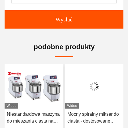
Wysłać
podobne produkty
Wideo
Wideo
Niestandardowa maszyna
Mocny spiralny mikser do
do mieszania ciasta na
ciasta - dostosowane
chleb do pizzy
funkcje i moc 3-7,5 kW