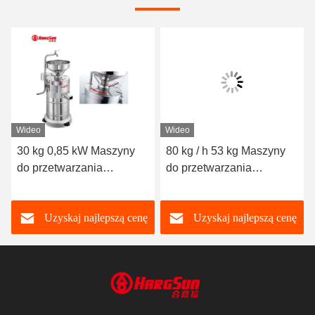
Wideo
Wideo
30 kg 0,85 kW Maszyny
80 kg / h 53 kg Maszyny
do przetwarzania
do przetwarzania
żywności 35 kg / h Młynek
żywności 124 mm
i separator soi
Szlifierka do mleka
Uzyskaj najlepszą cenę
Uzyskaj najlepszą cenę
sojowego dla restauracji