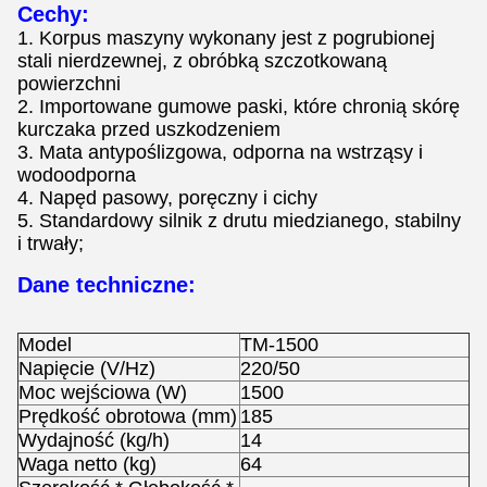
Cechy:
1. Korpus maszyny wykonany jest z pogrubionej
stali nierdzewnej, z obróbką szczotkowaną
powierzchni
2. Importowane gumowe paski, które chronią skórę
kurczaka przed uszkodzeniem
3. Mata antypoślizgowa, odporna na wstrząsy i
wodoodporna
4. Napęd pasowy, poręczny i cichy
5. Standardowy silnik z drutu miedzianego, stabilny
i trwały;
Dane techniczne:
Model
TM-1500
Napięcie (V/Hz)
220/50
Moc wejściowa (W)
1500
Prędkość obrotowa (mm)
185
Wydajność (kg/h)
14
Waga netto (kg)
64