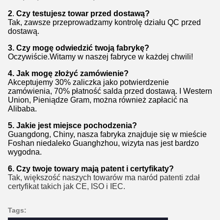
2
.
Czy testujesz towar przed dostawą?
Tak, zawsze przeprowadzamy kontrolę działu QC przed
dostawą.
3.
Czy mogę odwiedzić twoją fabrykę?
Oczywiście.Witamy w naszej fabryce w każdej chwili!
4.
Jak mogę złożyć zamówienie?
Akceptujemy 30%
zaliczka jako potwierdzenie
zamówienia
, 70%
płatność salda przed dostawą.
I
Western
Union
, Pieniądze Gram,
można również zapłacić na
Alibaba.
5.
Jakie jest miejsce pochodzenia?
Guangdong, Chiny, nasza fabryka znajduje się w mieście
Foshan niedaleko Guanghzhou, wizyta nas jest bardzo
wygodna.
6. Czy twoje towary mają patent i certyfikaty?
Tak,
większość naszych towarów ma naród
patent
i zdał
certyfikat
takich jak CE
, ISO i IEC.
Tags: