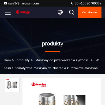
sale3@hargsun.com
86--13690769367
Zacytować
produkty
Dom
>
produkty
>
Maszyny do przetwarzania żywności
>
W
pełni automatyczna maszyna do zbierania kurczaków, maszyna
do usuwania piór kurczaka 14 kg / min