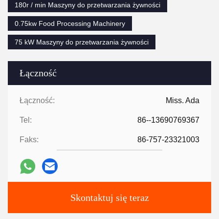
180r / min Maszyny do przetwarzania żywności
0.75kw Food Processing Machinery
75 kW Maszyny do przetwarzania żywności
Łączność
Łączność:
Miss. Ada
Tel:
86--13690769367
Faks:
86-757-23321003
Skontaktuj się teraz