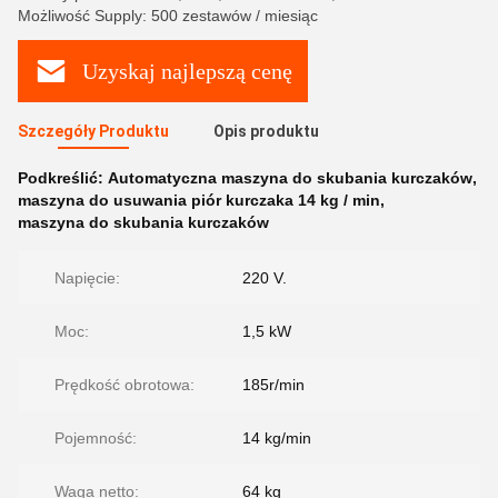
Możliwość Supply: 500 zestawów / miesiąc
Uzyskaj najlepszą cenę
Szczegóły Produktu
Opis produktu
Podkreślić:
Automatyczna maszyna do skubania kurczaków
,
maszyna do usuwania piór kurczaka 14 kg / min
,
maszyna do skubania kurczaków
Napięcie:
220 V.
Moc:
1,5 kW
Prędkość obrotowa:
185r/min
Pojemność:
14 kg/min
Waga netto:
64 kg