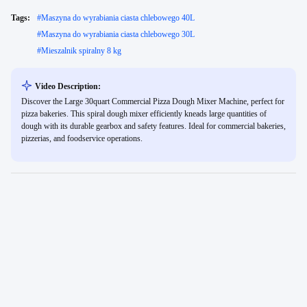
Tags:
#
Maszyna do wyrabiania ciasta chlebowego 40L
#
Maszyna do wyrabiania ciasta chlebowego 30L
#
Mieszalnik spiralny 8 kg
Video Description:
Discover the Large 30quart Commercial Pizza Dough Mixer Machine, perfect for
pizza bakeries. This spiral dough mixer efficiently kneads large quantities of
dough with its durable gearbox and safety features. Ideal for commercial bakeries,
pizzerias, and foodservice operations.